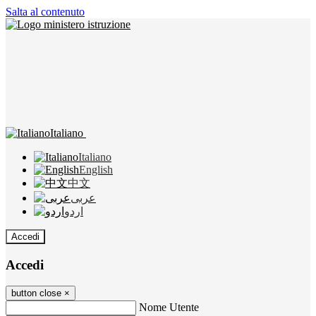
Salta al contenuto
Italiano
Italiano
English
中文
عربى
اردو
Accedi
Accedi
button close
×
Nome Utente