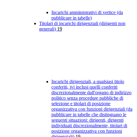
Incarichi amministrativi di vertice (da
pubblicare in tabelle)
Titolari di incarichi dirigenziali (dirigenti non
generali)
19
Incarichi dirigenziali, a qualsiasi titolo
conferiti, ivi inclusi quelli conferiti
discrezionalmente dall'organo di indirizzo
politico senza procedure pubbliche di
selezione e titolari di posizione
organizzativa con funzioni dirigenziali (da
pubblicare in tabelle che distinguano le
seguenti situazioni: dirigenti, dirigenti
individuati discrezionalmente, titolari di
posizione organizzativa con funzioni
dirigenziali)
19