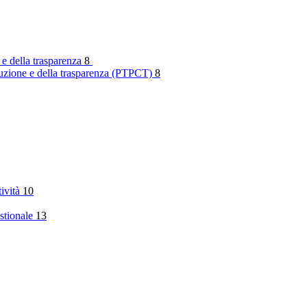
 e della trasparenza
8
rruzione e della trasparenza (PTPCT)
8
tività
10
stionale
13