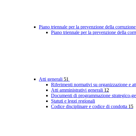
Piano triennale per la prevenzione della corruzione
Piano triennale per la prevenzione della co
Atti generali
51
Riferimenti normativi su organizzazione e at
Atti amministrativi generali
12
Documenti di programmazione strategico-ge
Statuti e leggi regionali
Codice disciplinare e codice di condotta
15