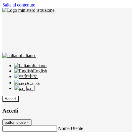
Salta al contenuto
Italiano
Italiano
English
中文
عربى
اردو
Accedi
Accedi
button close
×
Nome Utente