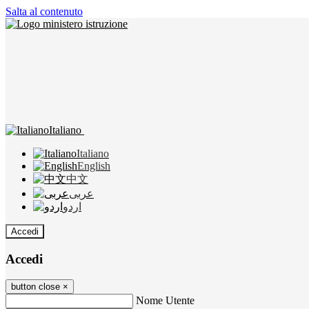
Salta al contenuto
Italiano
Italiano
English
中文
عربى
اردو
Accedi
Accedi
button close
×
Nome Utente