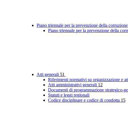
Piano triennale per la prevenzione della corruzione
Piano triennale per la prevenzione della co
Atti generali
51
Riferimenti normativi su organizzazione e at
Atti amministrativi generali
12
Documenti di programmazione strategico-ge
Statuti e leggi regionali
Codice disciplinare e codice di condotta
15