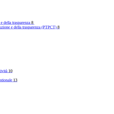
 e della trasparenza
8
rruzione e della trasparenza (PTPCT)
8
tività
10
stionale
13