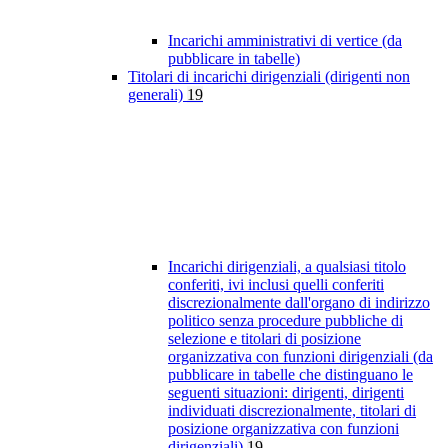
Incarichi amministrativi di vertice (da
pubblicare in tabelle)
Titolari di incarichi dirigenziali (dirigenti non
generali)
19
Incarichi dirigenziali, a qualsiasi titolo
conferiti, ivi inclusi quelli conferiti
discrezionalmente dall'organo di indirizzo
politico senza procedure pubbliche di
selezione e titolari di posizione
organizzativa con funzioni dirigenziali (da
pubblicare in tabelle che distinguano le
seguenti situazioni: dirigenti, dirigenti
individuati discrezionalmente, titolari di
posizione organizzativa con funzioni
dirigenziali)
19