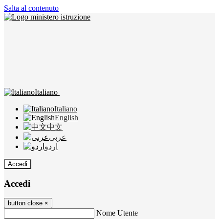
Salta al contenuto
Italiano
Italiano
English
中文
عربى
اردو
Accedi
Accedi
button close
×
Nome Utente