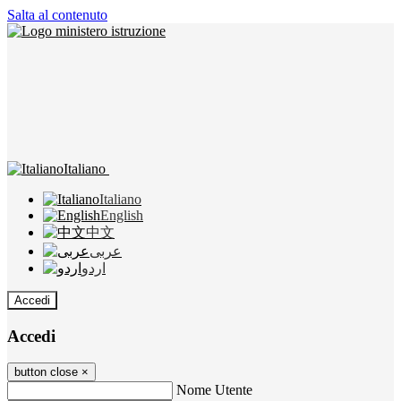
Salta al contenuto
Italiano
Italiano
English
中文
عربى
اردو
Accedi
Accedi
button close
×
Nome Utente