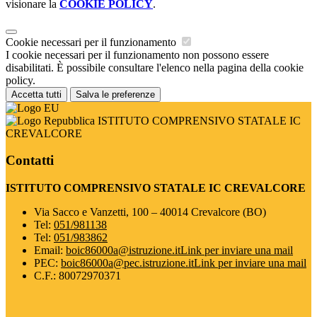
visionare la
COOKIE POLICY
.
Cookie necessari per il funzionamento
I cookie necessari per il funzionamento non possono essere
disabilitati. È possibile consultare l'elenco nella pagina della cookie
policy.
Accetta tutti
Salva le preferenze
ISTITUTO COMPRENSIVO STATALE IC
CREVALCORE
Contatti
ISTITUTO COMPRENSIVO STATALE IC CREVALCORE
Via Sacco e Vanzetti, 100 – 40014 Crevalcore (BO)
Tel:
051/981138
Tel:
051/983862
Email:
boic86000a@istruzione.it
Link per inviare una mail
PEC:
boic86000a@pec.istruzione.it
Link per inviare una mail
C.F.: 80072970371