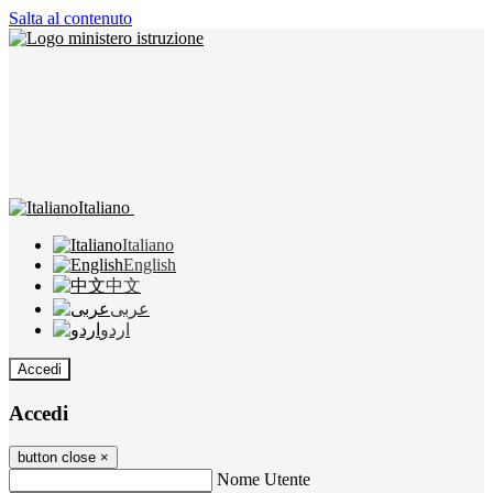
Salta al contenuto
Italiano
Italiano
English
中文
عربى
اردو
Accedi
Accedi
button close
×
Nome Utente