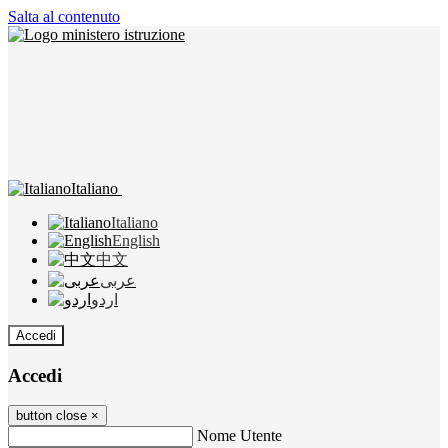
Salta al contenuto
Italiano
Italiano
English
中文
عربى
اردو
Accedi
Accedi
button close
×
Nome Utente