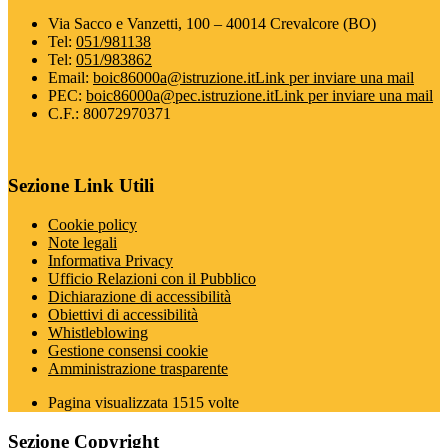
Via Sacco e Vanzetti, 100 – 40014 Crevalcore (BO)
Tel:
051/981138
Tel:
051/983862
Email:
boic86000a@istruzione.it
Link per inviare una mail
PEC:
boic86000a@pec.istruzione.it
Link per inviare una mail
C.F.: 80072970371
Sezione Link Utili
Cookie policy
Note legali
Informativa Privacy
Ufficio Relazioni con il Pubblico
Dichiarazione di accessibilità
Obiettivi di accessibilità
Whistleblowing
Gestione consensi cookie
Amministrazione trasparente
Pagina visualizzata
1515
volte
Sezione Copyright