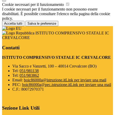
Cookie necessari per il funzionamento
I cookie necessari per il funzionamento non possono essere
disabilitati. È possibile consultare l'elenco nella pagina della cookie
policy.
Accetta tutti
Salva le preferenze
ISTITUTO COMPRENSIVO STATALE IC
CREVALCORE
Contatti
ISTITUTO COMPRENSIVO STATALE IC CREVALCORE
Via Sacco e Vanzetti, 100 – 40014 Crevalcore (BO)
Tel:
051/981138
Tel:
051/983862
Email:
boic86000a@istruzione.it
Link per inviare una mail
PEC:
boic86000a@pec.istruzione.it
Link per inviare una mail
C.F.: 80072970371
Sezione Link Utili