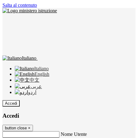
Salta al contenuto
Italiano
Italiano
English
中文
عربى
اردو
Accedi
Accedi
button close
×
Nome Utente