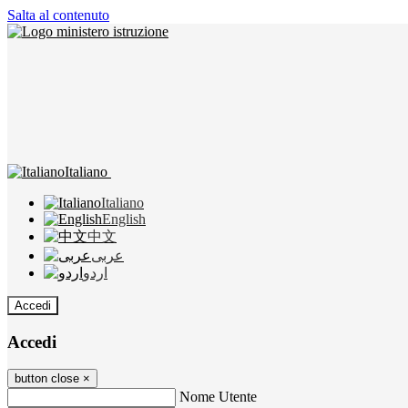
Salta al contenuto
Italiano
Italiano
English
中文
عربى
اردو
Accedi
Accedi
button close
×
Nome Utente