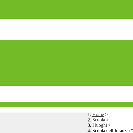
Home
>
Scuola
>
I luoghi
>
Scuola dell’Infanzia 