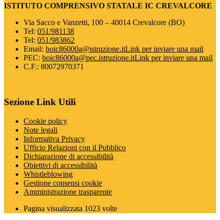
ISTITUTO COMPRENSIVO STATALE IC CREVALCORE
Via Sacco e Vanzetti, 100 – 40014 Crevalcore (BO)
Tel:
051/981138
Tel:
051/983862
Email:
boic86000a@istruzione.it
Link per inviare una mail
PEC:
boic86000a@pec.istruzione.it
Link per inviare una mail
C.F.: 80072970371
Sezione Link Utili
Cookie policy
Note legali
Informativa Privacy
Ufficio Relazioni con il Pubblico
Dichiarazione di accessibilità
Obiettivi di accessibilità
Whistleblowing
Gestione consensi cookie
Amministrazione trasparente
Pagina visualizzata
1023
volte