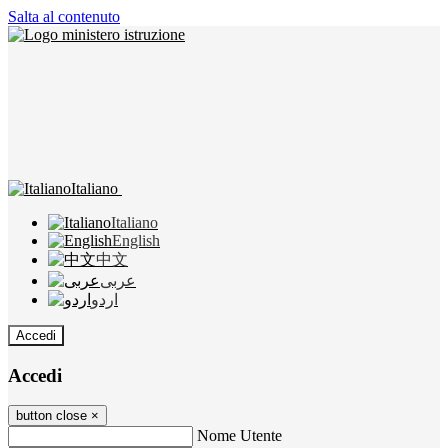
Salta al contenuto
Italiano
Italiano
English
中文
عربى
اردو
Accedi
Accedi
button close
×
Nome Utente