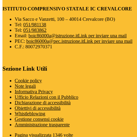
ISTITUTO COMPRENSIVO STATALE IC CREVALCORE
Via Sacco e Vanzetti, 100 – 40014 Crevalcore (BO)
Tel:
051/981138
Tel:
051/983862
Email:
boic86000a@istruzione.it
Link per inviare una mail
PEC:
boic86000a@pec.istruzione.it
Link per inviare una mail
C.F.: 80072970371
Sezione Link Utili
Cookie policy
Note legali
Informativa Privacy
Ufficio Relazioni con il Pubblico
Dichiarazione di accessibilità
Obiettivi di accessibilità
Whistleblowing
Gestione consensi cookie
Amministrazione trasparente
Pagina visualizzata
1346
volte