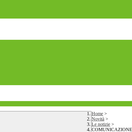
Home
>
Novità
>
Le notizie
>
COMUNICAZIONE S