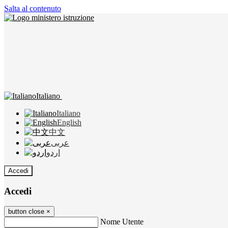
Salta al contenuto
Italiano
Italiano
English
中文
عربى
اردو
Accedi
Accedi
button close
×
Nome Utente