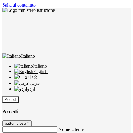
Salta al contenuto
Italiano
Italiano
English
中文
عربى
اردو
Accedi
Accedi
button close
×
Nome Utente