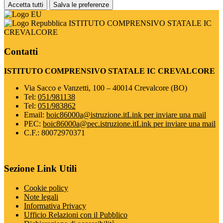
Accetta tutti
Salva le preferenze
ISTITUTO COMPRENSIVO STATALE IC
CREVALCORE
Contatti
ISTITUTO COMPRENSIVO STATALE IC CREVALCORE
Via Sacco e Vanzetti, 100 – 40014 Crevalcore (BO)
Tel:
051/981138
Tel:
051/983862
Email:
boic86000a@istruzione.it
Link per inviare una mail
PEC:
boic86000a@pec.istruzione.it
Link per inviare una mail
C.F.: 80072970371
Sezione Link Utili
Cookie policy
Note legali
Informativa Privacy
Ufficio Relazioni con il Pubblico