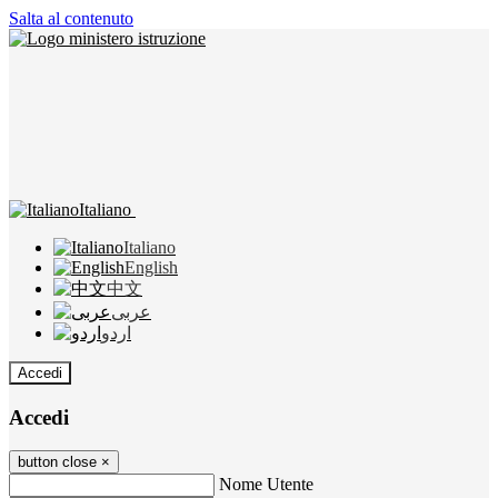
Salta al contenuto
Italiano
Italiano
English
中文
عربى
اردو
Accedi
Accedi
button close
×
Nome Utente