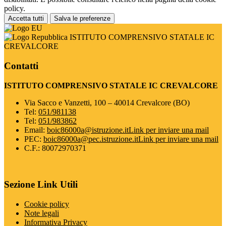
policy.
Accetta tutti
Salva le preferenze
ISTITUTO COMPRENSIVO STATALE IC
CREVALCORE
Contatti
ISTITUTO COMPRENSIVO STATALE IC CREVALCORE
Via Sacco e Vanzetti, 100 – 40014 Crevalcore (BO)
Tel:
051/981138
Tel:
051/983862
Email:
boic86000a@istruzione.it
Link per inviare una mail
PEC:
boic86000a@pec.istruzione.it
Link per inviare una mail
C.F.: 80072970371
Sezione Link Utili
Cookie policy
Note legali
Informativa Privacy