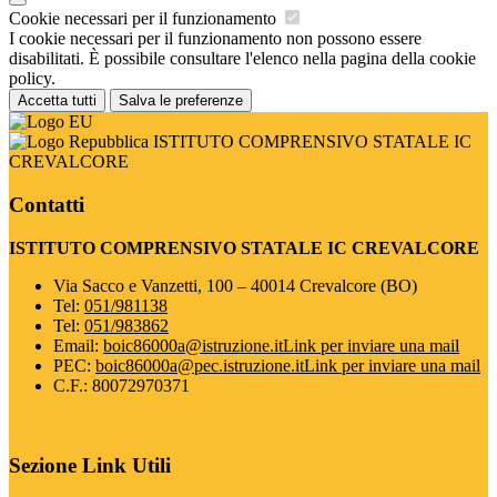
Cookie necessari per il funzionamento
I cookie necessari per il funzionamento non possono essere
disabilitati. È possibile consultare l'elenco nella pagina della cookie
policy.
Accetta tutti
Salva le preferenze
ISTITUTO COMPRENSIVO STATALE IC
CREVALCORE
Contatti
ISTITUTO COMPRENSIVO STATALE IC CREVALCORE
Via Sacco e Vanzetti, 100 – 40014 Crevalcore (BO)
Tel:
051/981138
Tel:
051/983862
Email:
boic86000a@istruzione.it
Link per inviare una mail
PEC:
boic86000a@pec.istruzione.it
Link per inviare una mail
C.F.: 80072970371
Sezione Link Utili