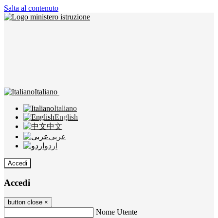
Salta al contenuto
Italiano
Italiano
English
中文
عربى
اردو
Accedi
Accedi
button close
×
Nome Utente