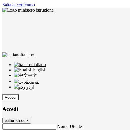
Salta al contenuto
Italiano
Italiano
English
中文
عربى
اردو
Accedi
Accedi
button close
×
Nome Utente