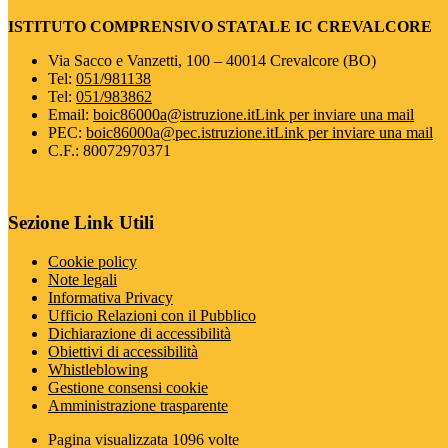
ISTITUTO COMPRENSIVO STATALE IC CREVALCORE
Via Sacco e Vanzetti, 100 – 40014 Crevalcore (BO)
Tel:
051/981138
Tel:
051/983862
Email:
boic86000a@istruzione.it
Link per inviare una mail
PEC:
boic86000a@pec.istruzione.it
Link per inviare una mail
C.F.: 80072970371
Sezione Link Utili
Cookie policy
Note legali
Informativa Privacy
Ufficio Relazioni con il Pubblico
Dichiarazione di accessibilità
Obiettivi di accessibilità
Whistleblowing
Gestione consensi cookie
Amministrazione trasparente
Pagina visualizzata
1096
volte