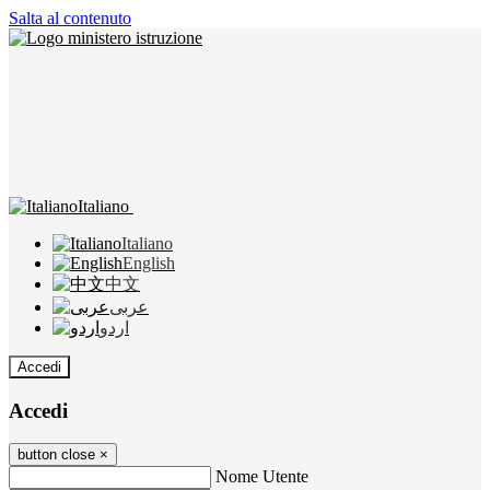
Salta al contenuto
Italiano
Italiano
English
中文
عربى
اردو
Accedi
Accedi
button close
×
Nome Utente