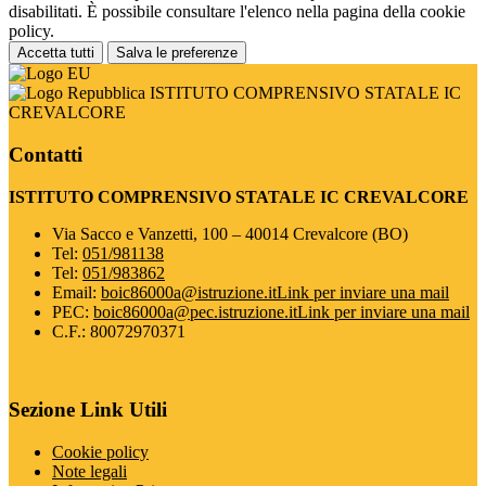
disabilitati. È possibile consultare l'elenco nella pagina della cookie
policy.
Accetta tutti
Salva le preferenze
ISTITUTO COMPRENSIVO STATALE IC
CREVALCORE
Contatti
ISTITUTO COMPRENSIVO STATALE IC CREVALCORE
Via Sacco e Vanzetti, 100 – 40014 Crevalcore (BO)
Tel:
051/981138
Tel:
051/983862
Email:
boic86000a@istruzione.it
Link per inviare una mail
PEC:
boic86000a@pec.istruzione.it
Link per inviare una mail
C.F.: 80072970371
Sezione Link Utili
Cookie policy
Note legali