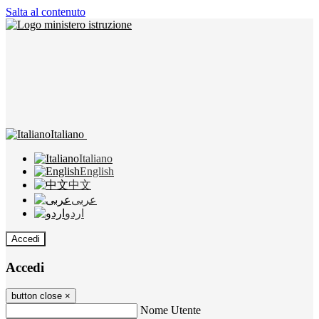
Salta al contenuto
Italiano
Italiano
English
中文
عربى
اردو
Accedi
Accedi
button close
×
Nome Utente