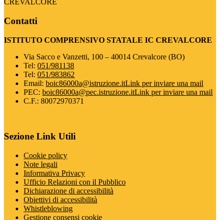
CREVALCORE
Contatti
ISTITUTO COMPRENSIVO STATALE IC CREVALCORE
Via Sacco e Vanzetti, 100 – 40014 Crevalcore (BO)
Tel:
051/981138
Tel:
051/983862
Email:
boic86000a@istruzione.it
Link per inviare una mail
PEC:
boic86000a@pec.istruzione.it
Link per inviare una mail
C.F.: 80072970371
Sezione Link Utili
Cookie policy
Note legali
Informativa Privacy
Ufficio Relazioni con il Pubblico
Dichiarazione di accessibilità
Obiettivi di accessibilità
Whistleblowing
Gestione consensi cookie