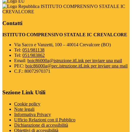
ISTITUTO COMPRENSIVO STATALE IC
CREVALCORE
Contatti
ISTITUTO COMPRENSIVO STATALE IC CREVALCORE
Via Sacco e Vanzetti, 100 – 40014 Crevalcore (BO)
Tel:
051/981138
Tel:
051/983862
Email:
boic86000a@istruzione.it
Link per inviare una mail
PEC:
boic86000a@pec.istruzione.it
Link per inviare una mail
C.F.: 80072970371
Sezione Link Utili
Cookie policy
Note legali
Informativa Privacy
Ufficio Relazioni con il Pubblico
Dichiarazione di accessibilità
Obiettivi di accessibilità