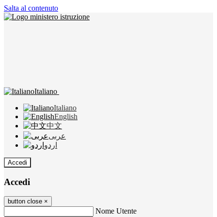
Salta al contenuto
Italiano
Italiano
English
中文
عربى
اردو
Accedi
Accedi
button close
×
Nome Utente