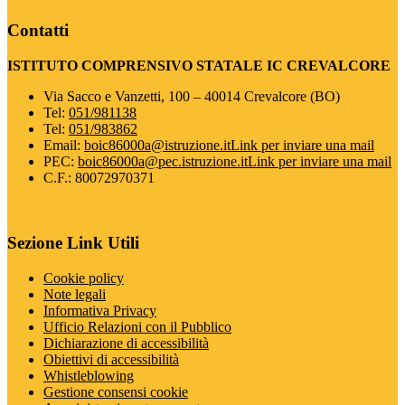
Contatti
ISTITUTO COMPRENSIVO STATALE IC CREVALCORE
Via Sacco e Vanzetti, 100 – 40014 Crevalcore (BO)
Tel:
051/981138
Tel:
051/983862
Email:
boic86000a@istruzione.it
Link per inviare una mail
PEC:
boic86000a@pec.istruzione.it
Link per inviare una mail
C.F.: 80072970371
Sezione Link Utili
Cookie policy
Note legali
Informativa Privacy
Ufficio Relazioni con il Pubblico
Dichiarazione di accessibilità
Obiettivi di accessibilità
Whistleblowing
Gestione consensi cookie