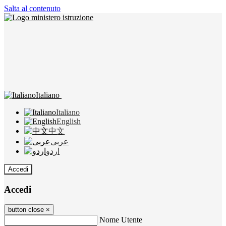
Salta al contenuto
Italiano
Italiano
English
中文
عربى
اردو
Accedi
Accedi
button close
×
Nome Utente