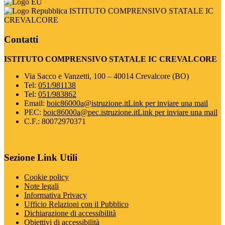
ISTITUTO COMPRENSIVO STATALE IC
CREVALCORE
Contatti
ISTITUTO COMPRENSIVO STATALE IC CREVALCORE
Via Sacco e Vanzetti, 100 – 40014 Crevalcore (BO)
Tel:
051/981138
Tel:
051/983862
Email:
boic86000a@istruzione.it
Link per inviare una mail
PEC:
boic86000a@pec.istruzione.it
Link per inviare una mail
C.F.: 80072970371
Sezione Link Utili
Cookie policy
Note legali
Informativa Privacy
Ufficio Relazioni con il Pubblico
Dichiarazione di accessibilità
Obiettivi di accessibilità