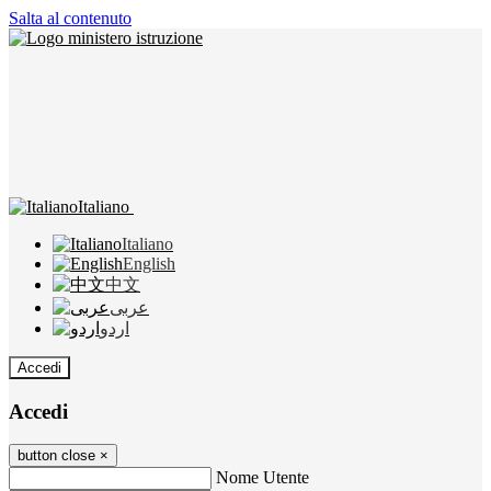
Salta al contenuto
Italiano
Italiano
English
中文
عربى
اردو
Accedi
Accedi
button close
×
Nome Utente