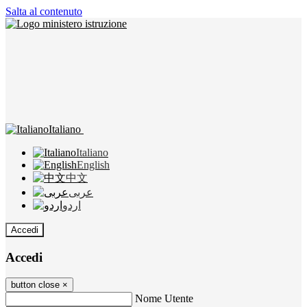
Salta al contenuto
Italiano
Italiano
English
中文
عربى
اردو
Accedi
Accedi
button close
×
Nome Utente