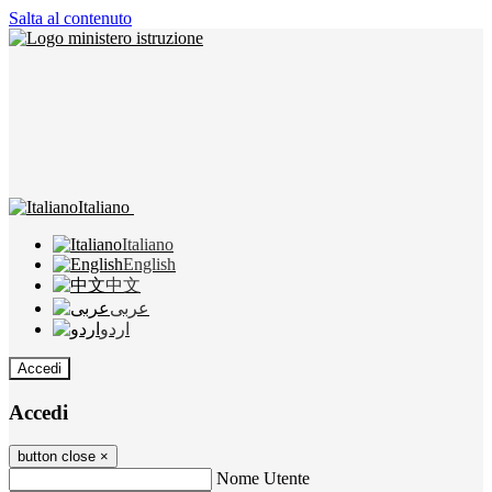
Salta al contenuto
Italiano
Italiano
English
中文
عربى
اردو
Accedi
Accedi
button close
×
Nome Utente