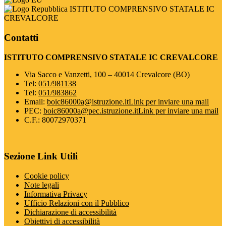
ISTITUTO COMPRENSIVO STATALE IC
CREVALCORE
Contatti
ISTITUTO COMPRENSIVO STATALE IC CREVALCORE
Via Sacco e Vanzetti, 100 – 40014 Crevalcore (BO)
Tel:
051/981138
Tel:
051/983862
Email:
boic86000a@istruzione.it
Link per inviare una mail
PEC:
boic86000a@pec.istruzione.it
Link per inviare una mail
C.F.: 80072970371
Sezione Link Utili
Cookie policy
Note legali
Informativa Privacy
Ufficio Relazioni con il Pubblico
Dichiarazione di accessibilità
Obiettivi di accessibilità