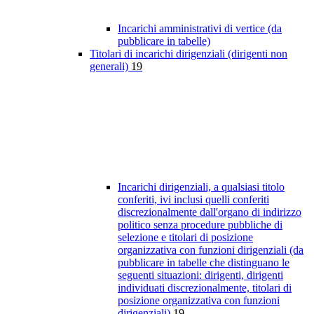
Incarichi amministrativi di vertice (da
pubblicare in tabelle)
Titolari di incarichi dirigenziali (dirigenti non
generali)
19
Incarichi dirigenziali, a qualsiasi titolo
conferiti, ivi inclusi quelli conferiti
discrezionalmente dall'organo di indirizzo
politico senza procedure pubbliche di
selezione e titolari di posizione
organizzativa con funzioni dirigenziali (da
pubblicare in tabelle che distinguano le
seguenti situazioni: dirigenti, dirigenti
individuati discrezionalmente, titolari di
posizione organizzativa con funzioni
dirigenziali)
19