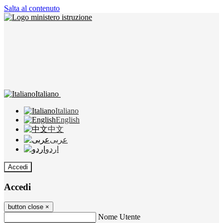
Salta al contenuto
Italiano
Italiano
English
中文
عربى
اردو
Accedi
Accedi
button close
×
Nome Utente