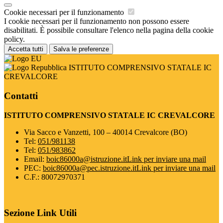
Cookie necessari per il funzionamento
I cookie necessari per il funzionamento non possono essere
disabilitati. È possibile consultare l'elenco nella pagina della cookie
policy.
Accetta tutti
Salva le preferenze
ISTITUTO COMPRENSIVO STATALE IC
CREVALCORE
Contatti
ISTITUTO COMPRENSIVO STATALE IC CREVALCORE
Via Sacco e Vanzetti, 100 – 40014 Crevalcore (BO)
Tel:
051/981138
Tel:
051/983862
Email:
boic86000a@istruzione.it
Link per inviare una mail
PEC:
boic86000a@pec.istruzione.it
Link per inviare una mail
C.F.: 80072970371
Sezione Link Utili