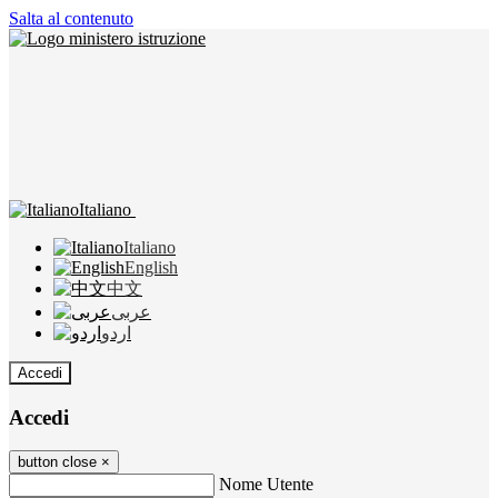
Salta al contenuto
Italiano
Italiano
English
中文
عربى
اردو
Accedi
Accedi
button close
×
Nome Utente