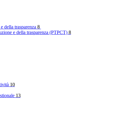
 e della trasparenza
8
rruzione e della trasparenza (PTPCT)
8
tività
10
stionale
13