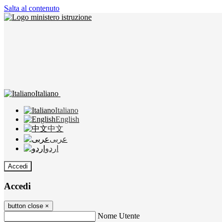
Salta al contenuto
Italiano
Italiano
English
中文
عربى
اردو
Accedi
Accedi
button close
×
Nome Utente