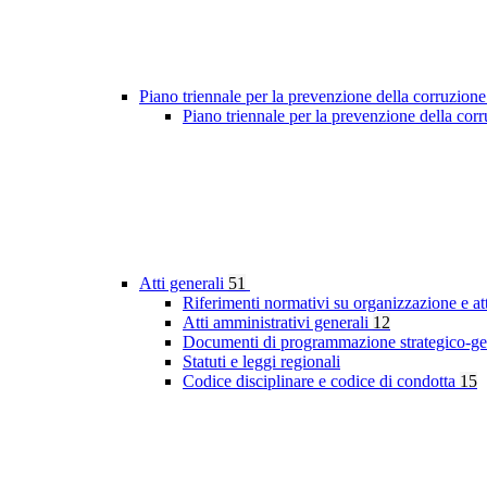
Piano triennale per la prevenzione della corruzione
Piano triennale per la prevenzione della co
Atti generali
51
Riferimenti normativi su organizzazione e at
Atti amministrativi generali
12
Documenti di programmazione strategico-ge
Statuti e leggi regionali
Codice disciplinare e codice di condotta
15