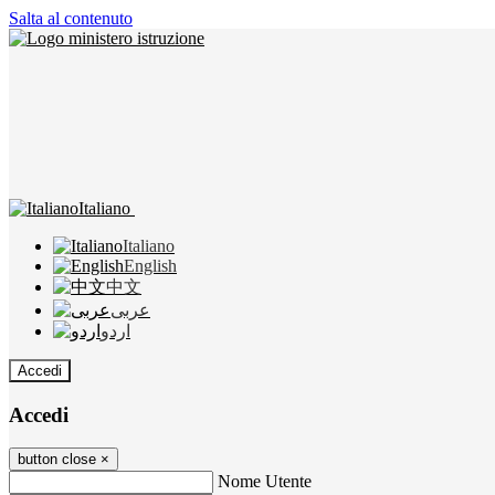
Salta al contenuto
Italiano
Italiano
English
中文
عربى
اردو
Accedi
Accedi
button close
×
Nome Utente