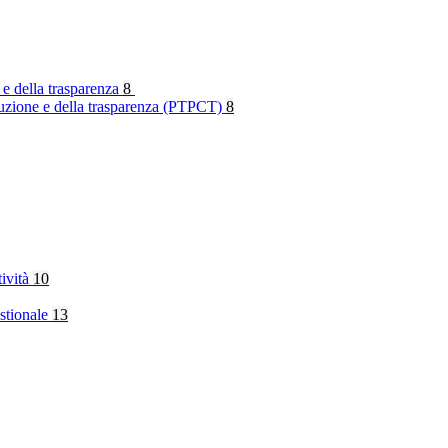
 e della trasparenza
8
rruzione e della trasparenza (PTPCT)
8
tività
10
stionale
13