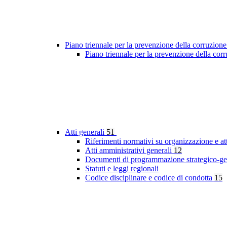
Piano triennale per la prevenzione della corruzione
Piano triennale per la prevenzione della co
Atti generali
51
Riferimenti normativi su organizzazione e at
Atti amministrativi generali
12
Documenti di programmazione strategico-ge
Statuti e leggi regionali
Codice disciplinare e codice di condotta
15