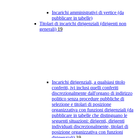
Incarichi amministrativi di vertice (da
pubblicare in tabelle)
Titolari di incarichi dirigenziali (dirigenti non
generali)
19
Incarichi dirigenziali, a qualsiasi titolo
conferiti, ivi inclusi quelli conferiti
discrezionalmente dall'organo di indirizzo
politico senza procedure pubbliche di
selezione e titolari di posizione
organizzativa con funzioni dirigenziali (da
pubblicare in tabelle che distinguano le
seguenti situazioni: dirigenti, dirigenti
individuati discrezionalmente, titolari di
posizione organizzativa con funzioni
dirigenziali)
19