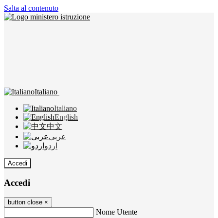
Salta al contenuto
Italiano
Italiano
English
中文
عربى
اردو
Accedi
Accedi
button close
×
Nome Utente