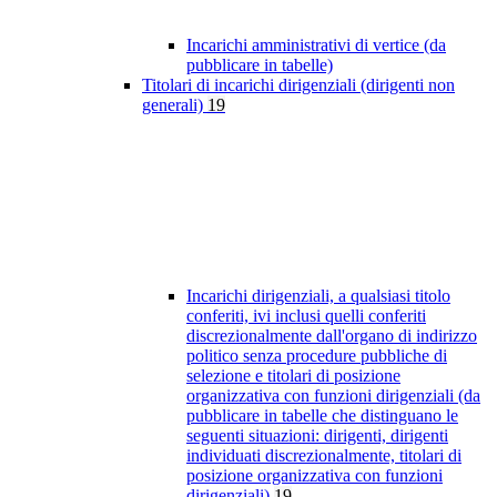
Incarichi amministrativi di vertice (da
pubblicare in tabelle)
Titolari di incarichi dirigenziali (dirigenti non
generali)
19
Incarichi dirigenziali, a qualsiasi titolo
conferiti, ivi inclusi quelli conferiti
discrezionalmente dall'organo di indirizzo
politico senza procedure pubbliche di
selezione e titolari di posizione
organizzativa con funzioni dirigenziali (da
pubblicare in tabelle che distinguano le
seguenti situazioni: dirigenti, dirigenti
individuati discrezionalmente, titolari di
posizione organizzativa con funzioni
dirigenziali)
19