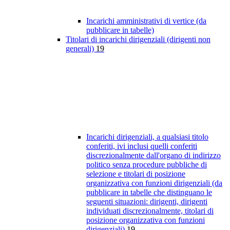
Incarichi amministrativi di vertice (da
pubblicare in tabelle)
Titolari di incarichi dirigenziali (dirigenti non
generali)
19
Incarichi dirigenziali, a qualsiasi titolo
conferiti, ivi inclusi quelli conferiti
discrezionalmente dall'organo di indirizzo
politico senza procedure pubbliche di
selezione e titolari di posizione
organizzativa con funzioni dirigenziali (da
pubblicare in tabelle che distinguano le
seguenti situazioni: dirigenti, dirigenti
individuati discrezionalmente, titolari di
posizione organizzativa con funzioni
dirigenziali)
19