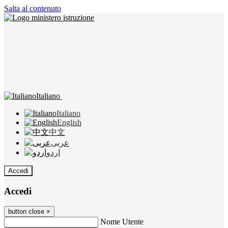
Salta al contenuto
Italiano
Italiano
English
中文
عربى
اردو
Accedi
Accedi
button close
×
Nome Utente