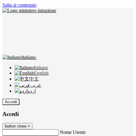
Salta al contenuto
Italiano
Italiano
English
中文
عربى
اردو
Accedi
Accedi
button close
×
Nome Utente