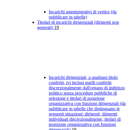
Incarichi amministrativi di vertice (da
pubblicare in tabelle)
Titolari di incarichi dirigenziali (dirigenti non
generali)
19
Incarichi dirigenziali, a qualsiasi titolo
conferiti, ivi inclusi quelli conferiti
discrezionalmente dall'organo di indirizzo
politico senza procedure pubbliche di
selezione e titolari di posizione
organizzativa con funzioni dirigenziali (da
pubblicare in tabelle che distinguano le
seguenti situazioni: dirigenti, dirigenti
individuati discrezionalmente, titolari di
posizione organizzativa con funzioni
dirigenziali)
19