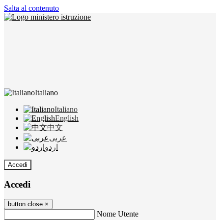
Salta al contenuto
Italiano
Italiano
English
中文
عربى
اردو
Accedi
Accedi
button close
×
Nome Utente