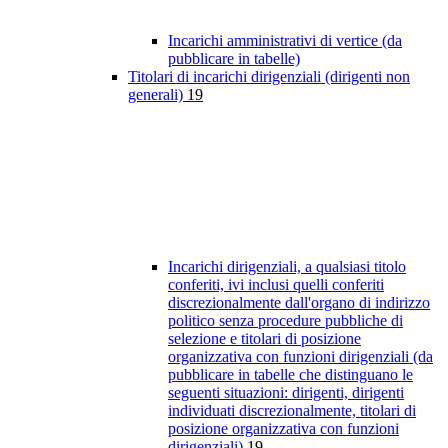
Incarichi amministrativi di vertice (da
pubblicare in tabelle)
Titolari di incarichi dirigenziali (dirigenti non
generali)
19
Incarichi dirigenziali, a qualsiasi titolo
conferiti, ivi inclusi quelli conferiti
discrezionalmente dall'organo di indirizzo
politico senza procedure pubbliche di
selezione e titolari di posizione
organizzativa con funzioni dirigenziali (da
pubblicare in tabelle che distinguano le
seguenti situazioni: dirigenti, dirigenti
individuati discrezionalmente, titolari di
posizione organizzativa con funzioni
dirigenziali)
19