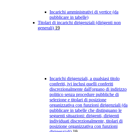
Incarichi amministrativi di vertice (da
pubblicare in tabelle)
Titolari di incarichi dirigenziali (dirigenti non
generali)
19
Incarichi dirigenziali, a qualsiasi titolo
conferiti, ivi inclusi quelli conferiti
discrezionalmente dall'organo di indirizzo
politico senza procedure pubbliche di
selezione e titolari di posizione
organizzativa con funzioni dirigenziali (da
pubblicare in tabelle che distinguano le
seguenti situazioni: dirigenti, dirigenti
individuati discrezionalmente, titolari di
posizione organizzativa con funzioni
dirigenziali)
19