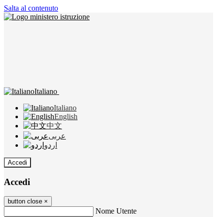
Salta al contenuto
Italiano
Italiano
English
中文
عربى
اردو
Accedi
Accedi
button close
×
Nome Utente