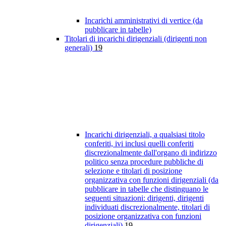
Incarichi amministrativi di vertice (da
pubblicare in tabelle)
Titolari di incarichi dirigenziali (dirigenti non
generali)
19
Incarichi dirigenziali, a qualsiasi titolo
conferiti, ivi inclusi quelli conferiti
discrezionalmente dall'organo di indirizzo
politico senza procedure pubbliche di
selezione e titolari di posizione
organizzativa con funzioni dirigenziali (da
pubblicare in tabelle che distinguano le
seguenti situazioni: dirigenti, dirigenti
individuati discrezionalmente, titolari di
posizione organizzativa con funzioni
dirigenziali)
19