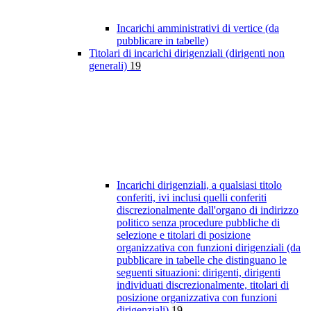
Incarichi amministrativi di vertice (da
pubblicare in tabelle)
Titolari di incarichi dirigenziali (dirigenti non
generali)
19
Incarichi dirigenziali, a qualsiasi titolo
conferiti, ivi inclusi quelli conferiti
discrezionalmente dall'organo di indirizzo
politico senza procedure pubbliche di
selezione e titolari di posizione
organizzativa con funzioni dirigenziali (da
pubblicare in tabelle che distinguano le
seguenti situazioni: dirigenti, dirigenti
individuati discrezionalmente, titolari di
posizione organizzativa con funzioni
dirigenziali)
19