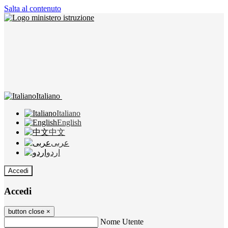
Salta al contenuto
Italiano
Italiano
English
中文
عربى
اردو
Accedi
Accedi
button close
×
Nome Utente