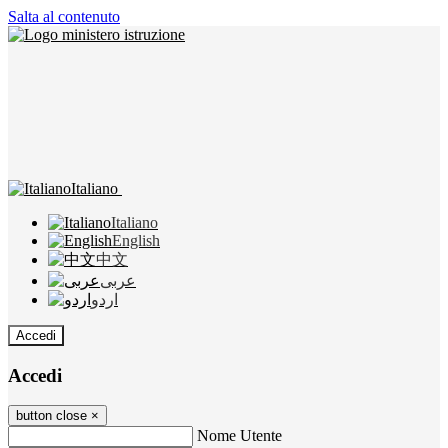
Salta al contenuto
Italiano
Italiano
English
中文
عربى
اردو
Accedi
Accedi
button close
×
Nome Utente