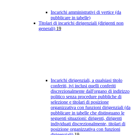
Incarichi amministrativi di vertice (da
pubblicare in tabelle)
Titolari di incarichi dirigenziali (dirigenti non
generali)
19
Incarichi dirigenziali, a qualsiasi titolo
conferiti, ivi inclusi quelli conferiti
discrezionalmente dall'organo di indirizzo
politico senza procedure pubbliche di
selezione e titolari di posizione
organizzativa con funzioni dirigenziali (da
pubblicare in tabelle che distinguano le
seguenti situazioni: dirigenti, dirigenti
individuati discrezionalmente, titolari di
posizione organizzativa con funzioni
dirigenziali)
19