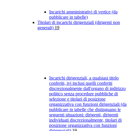
Incarichi amministrativi di vertice (da
pubblicare in tabelle)
Titolari di incarichi dirigenziali (dirigenti non
generali)
19
Incarichi dirigenziali, a qualsiasi titolo
conferiti, ivi inclusi quelli conferiti
discrezionalmente dall'organo di indirizzo
politico senza procedure pubbliche di
selezione e titolari di posizione
organizzativa con funzioni dirigenziali (da
pubblicare in tabelle che distinguano le
seguenti situazioni: dirigenti, dirigenti
individuati discrezionalmente, titolari di
posizione organizzativa con funzioni
dirigenziali)
19