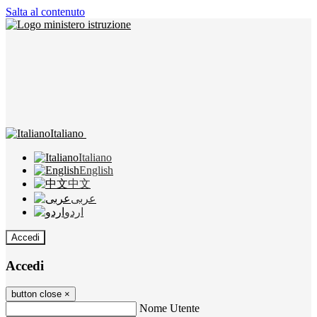
Salta al contenuto
Italiano
Italiano
English
中文
عربى
اردو
Accedi
Accedi
button close
×
Nome Utente