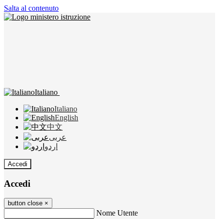
Salta al contenuto
Italiano
Italiano
English
中文
عربى
اردو
Accedi
Accedi
button close
×
Nome Utente