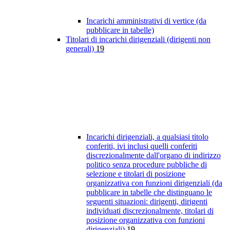
Incarichi amministrativi di vertice (da
pubblicare in tabelle)
Titolari di incarichi dirigenziali (dirigenti non
generali)
19
Incarichi dirigenziali, a qualsiasi titolo
conferiti, ivi inclusi quelli conferiti
discrezionalmente dall'organo di indirizzo
politico senza procedure pubbliche di
selezione e titolari di posizione
organizzativa con funzioni dirigenziali (da
pubblicare in tabelle che distinguano le
seguenti situazioni: dirigenti, dirigenti
individuati discrezionalmente, titolari di
posizione organizzativa con funzioni
dirigenziali)
19