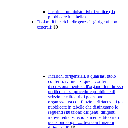
Incarichi amministrativi di vertice (da
pubblicare in tabelle)
Titolari di incarichi dirigenziali (dirigenti non
generali)
19
Incarichi dirigenziali, a qualsiasi titolo
conferiti, ivi inclusi quelli conferiti
discrezionalmente dall'organo di indirizzo
politico senza procedure pubbliche di
selezione e titolari di posizione
organizzativa con funzioni dirigenziali (da
pubblicare in tabelle che distinguano le
seguenti situazioni: dirigenti, dirigenti
individuati discrezionalmente, titolari di
posizione organizzativa con funzioni
dirigenziali)
19