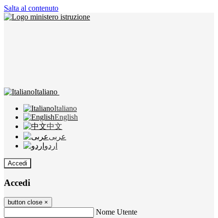
Salta al contenuto
Italiano
Italiano
English
中文
عربى
اردو
Accedi
Accedi
button close
×
Nome Utente