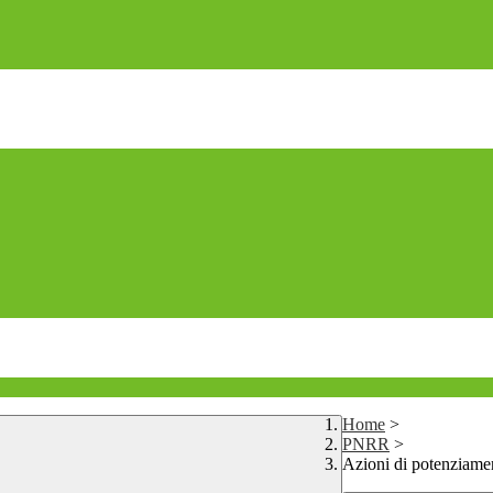
Home
>
PNRR
>
Azioni di potenziame