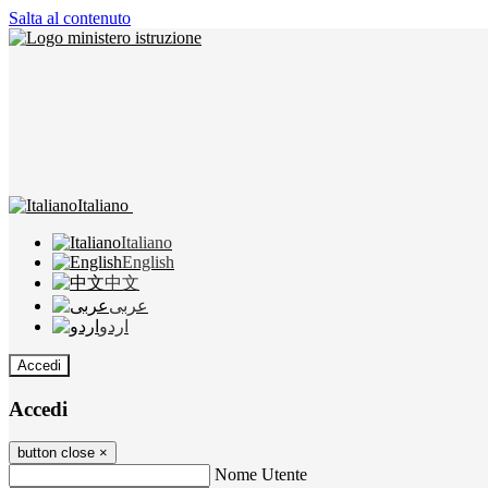
Salta al contenuto
Italiano
Italiano
English
中文
عربى
اردو
Accedi
Accedi
button close
×
Nome Utente