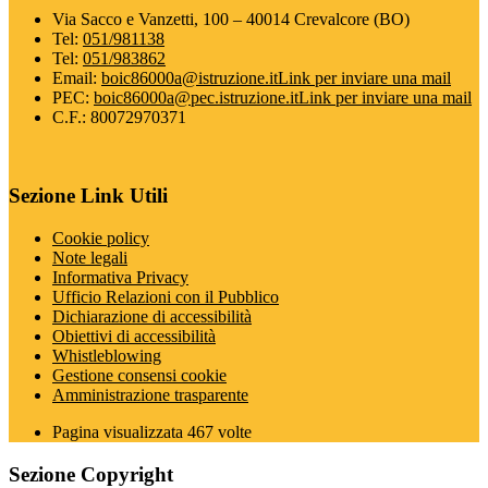
Via Sacco e Vanzetti, 100 – 40014 Crevalcore (BO)
Tel:
051/981138
Tel:
051/983862
Email:
boic86000a@istruzione.it
Link per inviare una mail
PEC:
boic86000a@pec.istruzione.it
Link per inviare una mail
C.F.: 80072970371
Sezione Link Utili
Cookie policy
Note legali
Informativa Privacy
Ufficio Relazioni con il Pubblico
Dichiarazione di accessibilità
Obiettivi di accessibilità
Whistleblowing
Gestione consensi cookie
Amministrazione trasparente
Pagina visualizzata
467
volte
Sezione Copyright