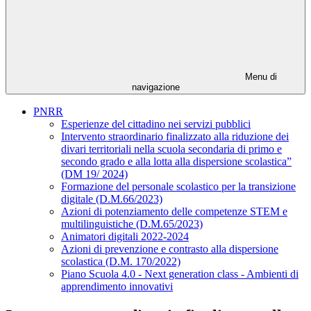
Menu di
navigazione
PNRR
Esperienze del cittadino nei servizi pubblici
Intervento straordinario finalizzato alla riduzione dei
divari territoriali nella scuola secondaria di primo e
secondo grado e alla lotta alla dispersione scolastica”
(DM 19/ 2024)
Formazione del personale scolastico per la transizione
digitale (D.M.66/2023)
Azioni di potenziamento delle competenze STEM e
multilinguistiche (D.M.65/2023)
Animatori digitali 2022-2024
Azioni di prevenzione e contrasto alla dispersione
scolastica (D.M. 170/2022)
Piano Scuola 4.0 - Next generation class - Ambienti di
apprendimento innovativi