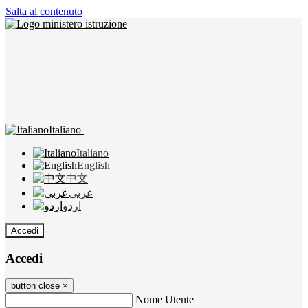
Salta al contenuto
Italiano
Italiano
English
中文
عربى
اردو
Accedi
Accedi
button close
×
Nome Utente