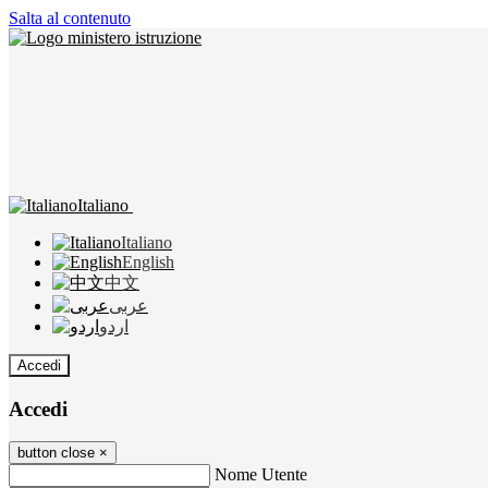
Salta al contenuto
Italiano
Italiano
English
中文
عربى
اردو
Accedi
Accedi
button close
×
Nome Utente