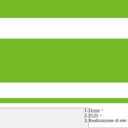
Home
>
PON
>
Realizzazione di rete l