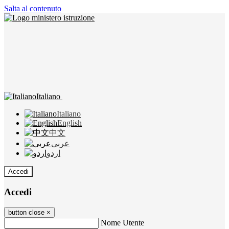
Salta al contenuto
Italiano
Italiano
English
中文
عربى
اردو
Accedi
Accedi
button close
×
Nome Utente