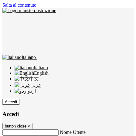
Salta al contenuto
Italiano
Italiano
English
中文
عربى
اردو
Accedi
Accedi
button close
×
Nome Utente