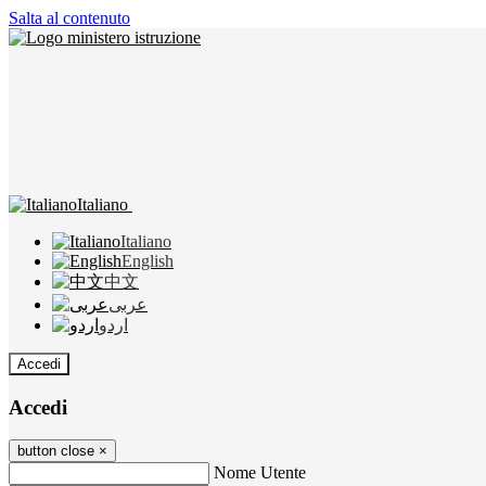
Salta al contenuto
Italiano
Italiano
English
中文
عربى
اردو
Accedi
Accedi
button close
×
Nome Utente