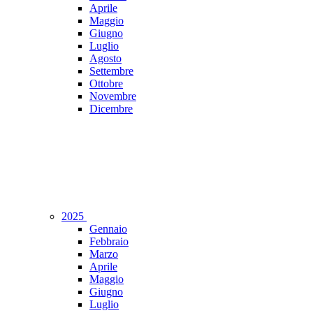
Aprile
Maggio
Giugno
Luglio
Agosto
Settembre
Ottobre
Novembre
Dicembre
2025
Gennaio
Febbraio
Marzo
Aprile
Maggio
Giugno
Luglio