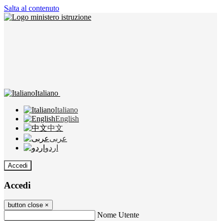
Salta al contenuto
Italiano
Italiano
English
中文
عربى
اردو
Accedi
Accedi
button close
×
Nome Utente