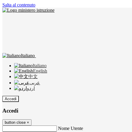
Salta al contenuto
Italiano
Italiano
English
中文
عربى
اردو
Accedi
Accedi
button close
×
Nome Utente