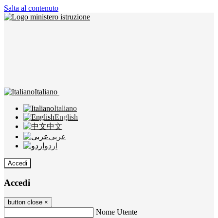
Salta al contenuto
Italiano
Italiano
English
中文
عربى
اردو
Accedi
Accedi
button close
×
Nome Utente