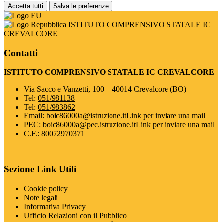
Accetta tutti
Salva le preferenze
ISTITUTO COMPRENSIVO STATALE IC
CREVALCORE
Contatti
ISTITUTO COMPRENSIVO STATALE IC CREVALCORE
Via Sacco e Vanzetti, 100 – 40014 Crevalcore (BO)
Tel:
051/981138
Tel:
051/983862
Email:
boic86000a@istruzione.it
Link per inviare una mail
PEC:
boic86000a@pec.istruzione.it
Link per inviare una mail
C.F.: 80072970371
Sezione Link Utili
Cookie policy
Note legali
Informativa Privacy
Ufficio Relazioni con il Pubblico