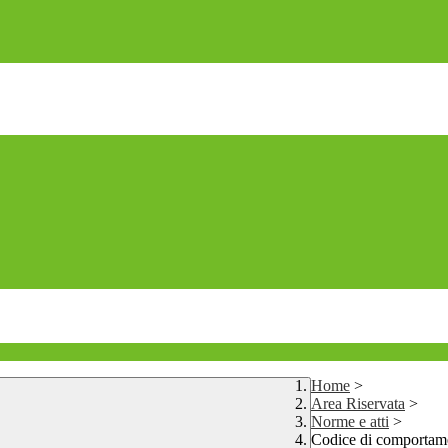
Home
>
Area Riservata
>
Norme e atti
>
Codice di comportame