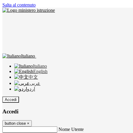
Salta al contenuto
Italiano
Italiano
English
中文
عربى
اردو
Accedi
Accedi
button close
×
Nome Utente