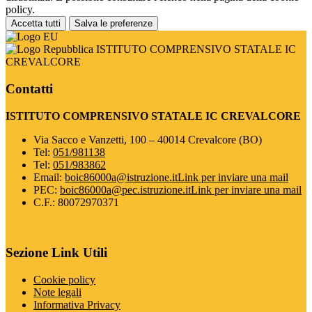
policy.
Accetta tutti
Salva le preferenze
ISTITUTO COMPRENSIVO STATALE IC
CREVALCORE
Contatti
ISTITUTO COMPRENSIVO STATALE IC CREVALCORE
Via Sacco e Vanzetti, 100 – 40014 Crevalcore (BO)
Tel:
051/981138
Tel:
051/983862
Email:
boic86000a@istruzione.it
Link per inviare una mail
PEC:
boic86000a@pec.istruzione.it
Link per inviare una mail
C.F.: 80072970371
Sezione Link Utili
Cookie policy
Note legali
Informativa Privacy