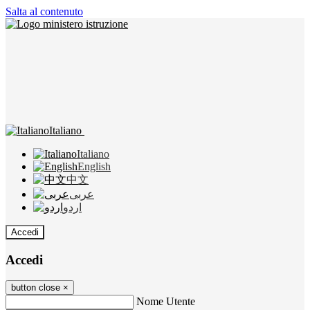
Salta al contenuto
Italiano
Italiano
English
中文
عربى
اردو
Accedi
Accedi
button close
×
Nome Utente