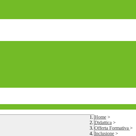
Home
>
Didattica
>
Offerta Formativa
>
Inclusione
>