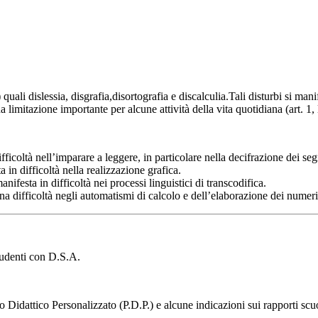
ali dislessia, disgrafia,disortografia e discalculia.Tali disturbi si man
a limitazione importante per alcune attività della vita quotidiana (art. 1
ltà nell’imparare a leggere, in particolare nella decifrazione dei segni l
in difficoltà nella realizzazione grafica.
sta in difficoltà nei processi linguistici di transcodifica.
difficoltà negli automatismi di calcolo e dell’elaborazione dei numeri
tudenti con D.S.A.
 Didattico Personalizzato (P.D.P.) e alcune indicazioni sui rapporti scu