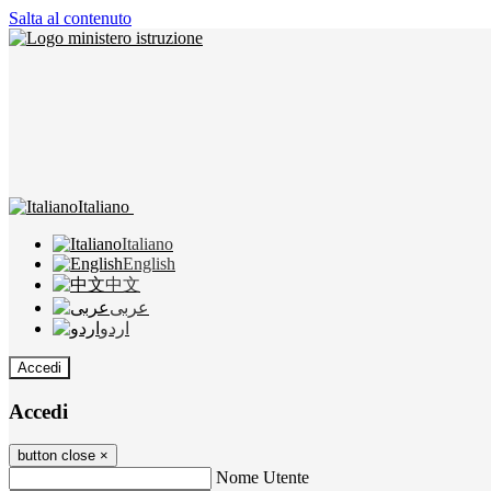
Salta al contenuto
Italiano
Italiano
English
中文
عربى
اردو
Accedi
Accedi
button close
×
Nome Utente